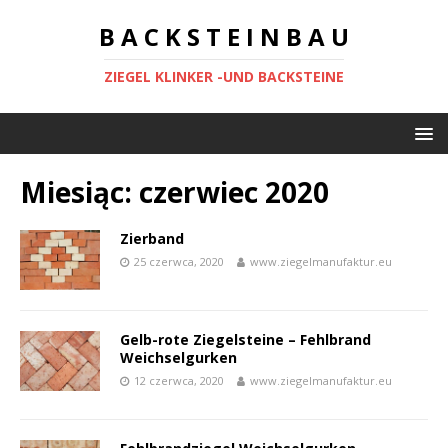
B A C K S T E I N B A U
ZIEGEL KLINKER -UND BACKSTEINE
Miesiąc:
czerwiec 2020
Zierband
25 czerwca, 2020
www.ziegelmanufaktur.eu
Gelb-rote Ziegelsteine – Fehlbrand
Weichselgurken
12 czerwca, 2020
www.ziegelmanufaktur.eu