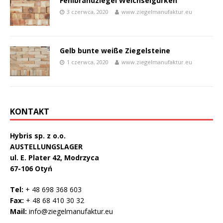
Fehlbrandziegel Weichselgurken
3 czerwca, 2020
www.ziegelmanufaktur.eu
Gelb bunte weiße Ziegelsteine
1 czerwca, 2020
www.ziegelmanufaktur.eu
KONTAKT
Hybris sp. z o.o.
AUSTELLUNGSLAGER
ul. E. Plater 42, Modrzyca
67-106 Otyń
Tel:
+ 48 698 368 603
Fax:
+ 48 68 410 30 32
Mail:
info@ziegelmanufaktur.eu