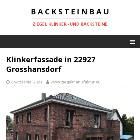
B A C K S T E I N B A U
ZIEGEL KLINKER -UND BACKSTEINE
Klinkerfassade in 22927
Grosshansdorf
6 września, 2021
www.ziegelmanufaktur.eu