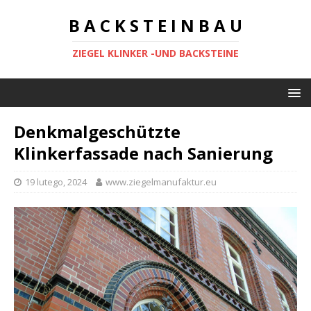
B A C K S T E I N B A U
ZIEGEL KLINKER -UND BACKSTEINE
Denkmalgeschützte
Klinkerfassade nach Sanierung
19 lutego, 2024
www.ziegelmanufaktur.eu