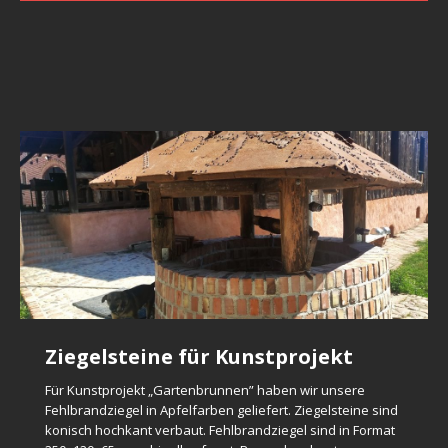
Nach Bestellung gebrannte Klinkerformsteine in passende
gebrannt. Farbe ist naturrot bunt mit dunklere
zu historische Bausubstanz Form und Farbe. Farbmuster
Anflammungen. Abmessungen und Form sind zu den
ist vom Bauherr geliefert als kleine Bruchstück. Eckziegel
originalen Musterstein angepaßt. Formstein
[…]
recht -und links sind
[…]
Vollklinker Hartbrand als Pflaster
Fehlbrandsteine – absolute
Klinkerfassade in 22927
Ziegelmauer
Ziegelsteine für Kunstprojekt
Historische Ziegelverband in
Ziegelsteine 2 Wahl gelb – gruen
Unikate
Grosshansdorf
Klunker – oder was passiert ueber
maschinell geformte Vollklinkerziegel in Kleinformat ca.
Rustikale Ziegelmauer stilistisch nach romantische
Mauerwerk
Für Kunstprojekt „Gartenbrunnen” haben wir unsere
200x100x50 mm. Hartgebrannt mit Steinkohle in
Garternruine gemauert. Als Bausubstanz sind rustikale
Fehlbrandziegel auf Fassade
Sintergrenze?
Aus Ton maschinell geformte Ziegelsteine in alt deutsche
MIt Kohle in Ringofen gebrannte Ziegelsteine sind nimals
Hart gebrannte Fehlbrandziegel als Vormauerziegel. Farbe
Fehlbrandziegel in Apfelfarben geliefert. Ziegelsteine sind
historischen Ringofen. In extreme Brennverfahren einige
Fehlbrandziegel verbaut. Fehlbrandsteie sind verformt,
Ziegelformat (ca. 250x120x65 mm). Ziegelsteine sind als
farblich uniform. Dazu gehoeren auch Fehlbrandsteine die
rot-braun-schwarz-bunt. Fassade ist mit schwarzen
original erhaltene Ziegelmauerwerk aus Spätgothik mit
konisch hochkant verbaut. Fehlbrandziegel sind in Format
Rot-braun-schwarz geflammte Fehlbrandziegel als
Klinker sind leicht verformt und koennen geschmolzen
[…]
Wenn Brenntemperatur in Ringofen zu heiss ist,
gebogen mit Anschmelzungen und Anbackungen. Diese
Vollziegel (ohne Lochung) produziert und traditionell mit
sowohl von Farbe als auch von ZIegeloberflaeche extrem
Fugenmörtel verfugt. Fehlbrandziegel sind als 2 Wahl
Feldbrandziegel
flämische Ziegelverband. Schwarze Ziegelköpfe sind nicht