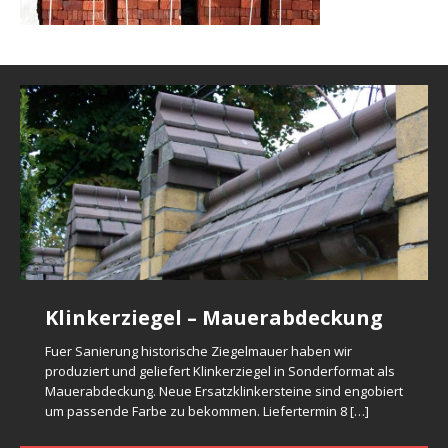
Klinkerziegel in Sonderformat für
Dachkonsolen aus Keramik für
Mauerabdeckung mit Tropfnasse
Mauerabdeckung – Abgerundete
Formsteine für Gesimse
Klinkerziegel – Mauerabdeckung
Sanierung Klinkerfassade in
Bausanierung
Formziegel glasiert
Formziegel
Eckziegel
Schweden
Nach Bestellung gebrannte zweiteilige
Nach Bestellung gebrannte Formziegel in passende Form
Fuer Sanierung historische Ziegelmauer haben wir
Aus Keramik nach Bestellung gebrannte Dachkonsolen für
Mauerabdeckungsziegel mit Tropfnasse. Aus Ton geformt
und Farbe zu bestehende Bausubstanz. Nachgebrannte
Schwarz glasierte Formziegel nach originale, historische
Nach Bestellung gebrannte Formziegel vom beiden Seiten
produziert und geliefert Klinkerziegel in Sonderformat als
Keramik Formsteine für
Nach Bestellung geformte Eckformziegel für ein
Nach originale Muster gefertigte Klinkerformziegel,
Sanierung denkmalgeschütztes Klinkerfassade. Konsole
als Vollziegel. Oberfläche glatt. Seite ist abgeschrägt.
Formsteine sind maschinell geformt mit „gealterte”
Musterziegel gebrannt. Sowohl Abmessungen, als auch
abgerundet als Mauerabdeckung für neu gemauerte
Mauerabdeckung. Neue Ersatzklinkersteine sind engobiert
Restaurationsklinker für
individuelle Zaunbauprojekt. Formziegel sind hart
Oberfläche glatt. Lochung ist nach originale Muster
ist aus Ton in Gipsform abgedruckt, getrocknet und
Schräge mit Tropfnasse. Farbe: rot bunt. Kohlebrand.
Oberfläche, damit sie nicht zu neu
[…]
Glasurfarbe sind zu bestehende Bausubstanz angepaßt.
Denkmalsanierung
Ziegelzaun. Formziegel sind ohne Lochanteil maschinell
um passende Farbe zu bekommen. Liefertermin 8
[…]
gebrannt. Ziegeloberfläche ist mit braun bunte Glasur
durchgeführt (auf Fassade Formziegel sind mit Eisenanker
Sanierung Klinkerfassade
gebrannt. Frostsicher. Um so komplizierte Motiv
[…]
Frostsicher.
[…]
Glasierte Formziegel sind zweifach gebrannt. Formziegel
geformt damit die Scherbe dicht bleibt
[…]
beschichtet. Glasierte und hart gebrannte Klinker sind
[…]
montiert). Farbe ist gelb bunt. Frostbeständig.
[…]
Maschinell aus Ton geformte Formziegel mit Kohle
sind
[…]