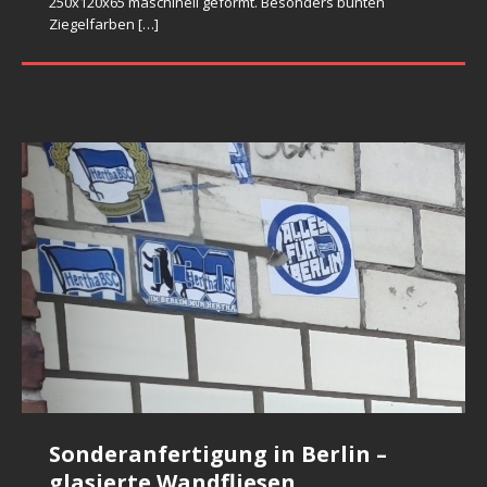
250x120x65 maschinell geformt. Besonders bunten
Vormauerziegel verbaut. Fehlbrandziegel sind aus
Ziegelsteine fangen an zu schmelzen. So entsteht Klunker
Ziegelsorte soll mit
[…]
Steinkohle in Ringofoen
[…]
unterschiedlich sind.
Ziegel aus normalen Ziegelbrand aussortiert. Diese
[…]
gefärbt, sonder gesintert (Fehlbrandziegel). Mauerwerk ist
Ziegelfarben
[…]
normalen Ziegelbrand aussortiert. Diese Ziegelsorte kann
oder auch Fehlbrandziegel (auch als Weichselgurken
In Feldofen gebrannte Ziegelsteine sind extrem verformt.
Ziegelfarbe
[…]
unresterauriert und nicht gereinigt. In diesem Zustand
[…]
verformt, geschmolzen und auch gebogen sein.
gennant)
Ziegelform, Ziegeloberflaeche und Ziegelfarbe ist bedingt
Fehlbrände können auch Rissen
[…]
durch: Handarbeit, unkontrolierte Brennprozess, Wetter.
Glasierte Fensterbankziegel –
Glasierte Fensterbankziegel: alt
Alte Glasur auf dem Sockel
Glasierte Zierfliesen
Denkmalgeschützte
Klinkerfliesen Spaltfliesen
Preis 1,20 EUR/Stck
und neu
Klinkerfassade nach Sanierung
Ziegelfliesen Salzbrand
Glasierte Wandfliesen in Ombre
Historische Formziegel aus dem 19 Jh. in Sockel die noch
Was bekommen Sie wenn Sie sich entschieden bei uns mit
aus Restposten zu verkaufen bieten wie maschinell
Sonderanfertigung in Berlin –
Glasierte Ersatzziegel sind individuell nach historische
Sanierungsarbeiten an
Neue städtischen
zusaetzlich glasiert sind. Im Vergleich neue,
Hand geformte, individuell gefertigte Keramikfliesen zu
Farben
Das neugotische, denkmalgeschützte Gebäude aus dem
Wir produzieren auf Bestellung glasierte Klinkerfliesen, die
geformte Fensterbankziegel mit Glasierte Oberfläche
Muster gebrannt. Glasurfarbe, Ziegelabmessungen und
glasierte Wandfliesen
nachgebrennte und eingebaute Formziegel. Glasierte
bestellen?
19. Jahrhundert, erbaut aus Klinkerziegeln, hat kürzlich
mit einer historischen Art von Salzglasur glasiert sind. Die
(Flaschen Glasur dunkel grün) an. Format: 180x110x25 mm