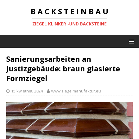
B A C K S T E I N B A U
ZIEGEL KLINKER -UND BACKSTEINE
Sanierungsarbeiten an
Justizgebäude: braun glasierte
Formziegel
15 kwietnia, 2024
www.ziegelmanufaktur.eu