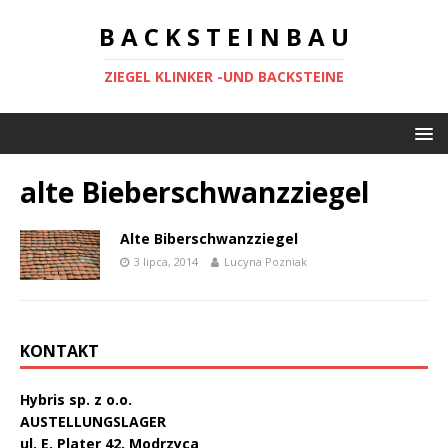
B A C K S T E I N B A U
ZIEGEL KLINKER -UND BACKSTEINE
alte Bieberschwanzziegel
Alte Biberschwanzziegel
3 lipca, 2014
Lucyna Pozniak
KONTAKT
Hybris sp. z o.o.
AUSTELLUNGSLAGER
ul. E. Plater 42, Modrzyca