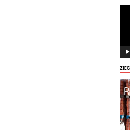
Odtw
video
ZIE