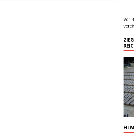
Vor B
verei
ZIE
REI
FIL