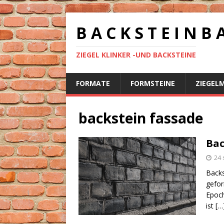
B A C K S T E I N B 
ZIEGEL KLINKER -UND BACKSTEINE
FORMATE
FORMSTEINE
ZIEGEL
backstein fassade
Bac
24 
Back
gefor
Epoch
ist
[…