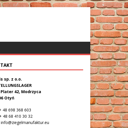
TAKT
s sp. z o.o.
TELLUNGSLAGER
. Plater 42, Modrzyca
06 Otyń
 48 698 368 603
 48 68 410 30 32
info@ziegelmanufaktur.eu