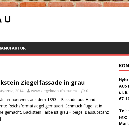
A U
MANUFAKTUR
KON
Hybri
kstein Ziegelfassade in grau
AUS
stycznia, 2014
www.ziegelmanufaktur.eu
0
ul. E
67-1
steinmauerwerk aus dem 1893 – Fassade aus Hand
mte Reichsformatziegel gemauert. Schmuck Fuge ist in
Tel:
+
e gemacht. Backstein Farbe ist grau – beige. Bausubstanz
Fax:
+
]
Mail: