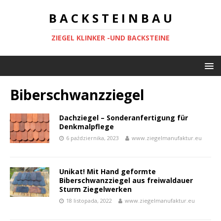
B A C K S T E I N B A U
ZIEGEL KLINKER -UND BACKSTEINE
Biberschwanzziegel
Dachziegel – Sonderanfertigung für
Denkmalpflege
6 października, 2023
www.ziegelmanufaktur.eu
Unikat! Mit Hand geformte
Biberschwanzziegel aus freiwaldauer
Sturm Ziegelwerken
18 listopada, 2022
www.ziegelmanufaktur.eu