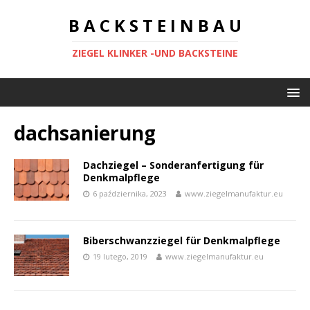
B A C K S T E I N B A U
ZIEGEL KLINKER -UND BACKSTEINE
dachsanierung
Dachziegel – Sonderanfertigung für
Denkmalpflege
6 października, 2023
www.ziegelmanufaktur.eu
Biberschwanzziegel für Denkmalpflege
19 lutego, 2019
www.ziegelmanufaktur.eu