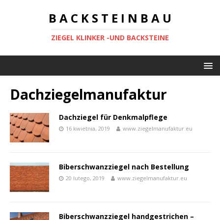
B A C K S T E I N B A U
ZIEGEL KLINKER -UND BACKSTEINE
Dachziegelmanufaktur
Dachziegel für Denkmalpflege
16 kwietnia, 2019
www.ziegelmanufaktur.eu
Biberschwanzziegel nach Bestellung
20 lutego, 2019
www.ziegelmanufaktur.eu
Biberschwanzziegel handgestrichen –