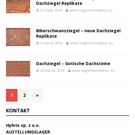
Dachziegel Replikate
21 maja, 2018
www.ziegelmanufaktur.eu
Biberschwanzziegel – neue Dachziegel
Replikate
6 marca, 2018
www.ziegelmanufaktur.eu
Dachziegel – Gotische Dachsteine
26 marca, 2015
www.ziegelmanufaktur.eu
1
2
»
KONTAKT
Hybris sp. z o.o.
AUSTELLUNGSLAGER