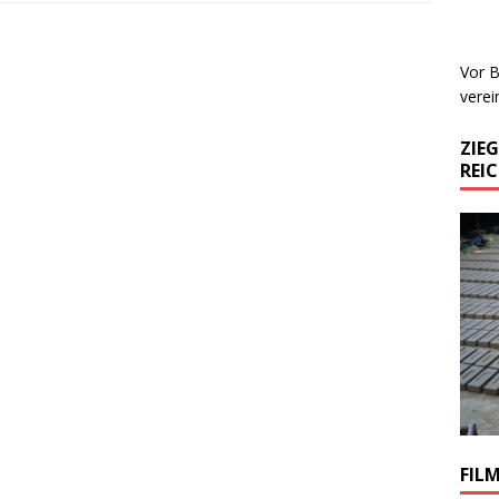
Vor B
verei
ZIE
REI
FIL