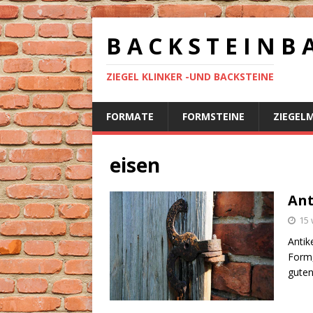
B A C K S T E I N B 
ZIEGEL KLINKER -UND BACKSTEINE
FORMATE
FORMSTEINE
ZIEGEL
eisen
Ant
15 
Antik
Form,
guten