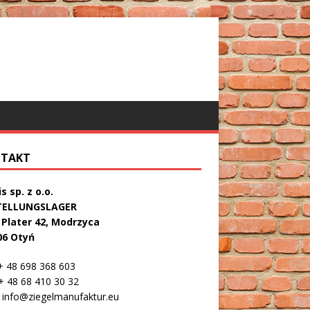
TAKT
s sp. z o.o.
TELLUNGSLAGER
. Plater 42, Modrzyca
06 Otyń
 48 698 368 603
 48 68 410 30 32
info@ziegelmanufaktur.eu