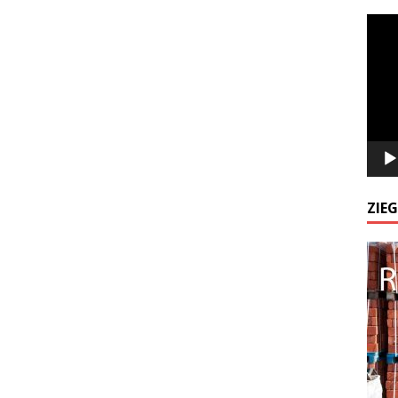
Odtw
video
ZIE