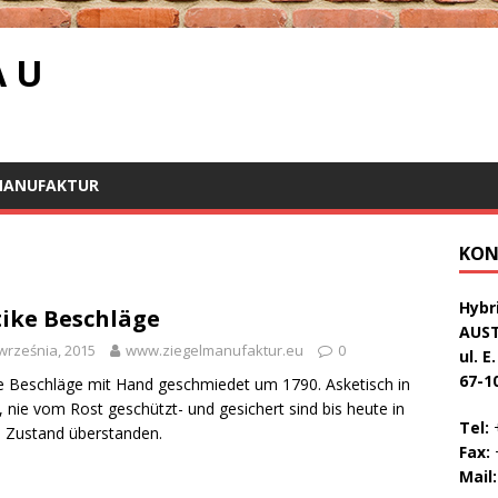
A U
MANUFAKTUR
KON
Hybri
ike Beschläge
AUS
września, 2015
www.ziegelmanufaktur.eu
0
ul. E
67-1
e Beschläge mit Hand geschmiedet um 1790. Asketisch in
 nie vom Rost geschützt- und gesichert sind bis heute in
Tel:
+
 Zustand überstanden.
Fax:
+
Mail: