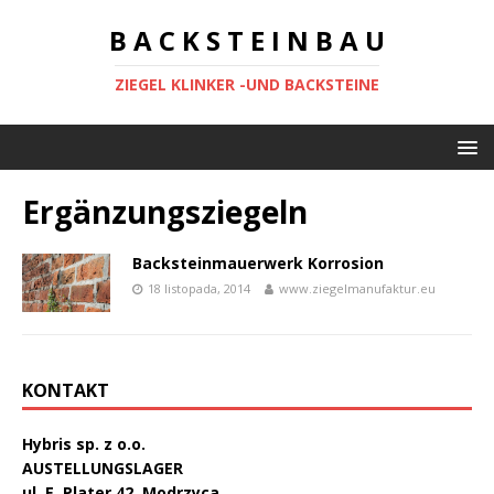
B A C K S T E I N B A U
ZIEGEL KLINKER -UND BACKSTEINE
Ergänzungsziegeln
Backsteinmauerwerk Korrosion
18 listopada, 2014
www.ziegelmanufaktur.eu
KONTAKT
Hybris sp. z o.o.
AUSTELLUNGSLAGER
ul. E. Plater 42, Modrzyca