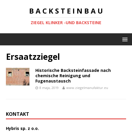
B A C K S T E I N B A U
ZIEGEL KLINKER -UND BACKSTEINE
Ersaatzziegel
Historische Backsteinfassade nach
chemische Reinigung und
Fugenaustausch
8 maja, 2019
www.ziegelmanufaktur.eu
KONTAKT
Hybris sp. z o.o.