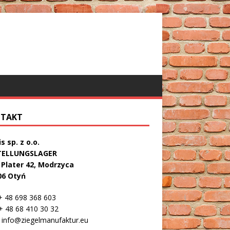
TAKT
s sp. z o.o.
TELLUNGSLAGER
. Plater 42, Modrzyca
06 Otyń
 48 698 368 603
 48 68 410 30 32
info@ziegelmanufaktur.eu