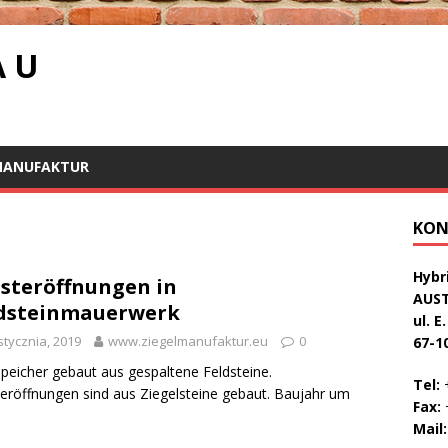
A U
MANUFAKTUR
KON
Hybri
steröffnungen in
AUS
dsteinmauerwerk
ul. E
stycznia, 2019
www.ziegelmanufaktur.eu
0
67-1
Speicher gebaut aus gespaltene Feldsteine.
Tel:
+
eröffnungen sind aus Ziegelsteine gebaut. Baujahr um
Fax:
+
Mail: