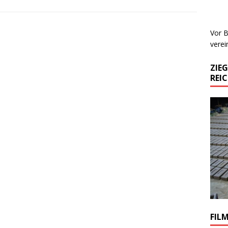
Vor B
verei
ZIE
REI
FIL