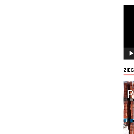
Odtw
video
ZIE