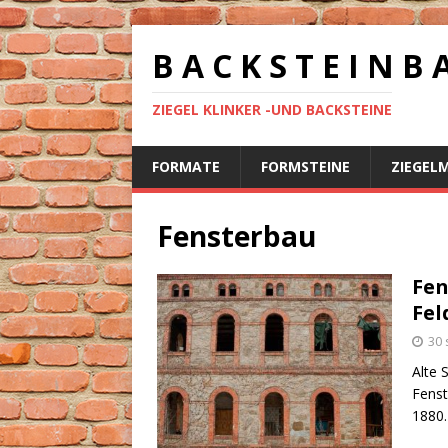
B A C K S T E I N B 
ZIEGEL KLINKER -UND BACKSTEINE
FORMATE
FORMSTEINE
ZIEGEL
Fensterbau
Fen
Fel
30 
Alte 
Fenst
1880.