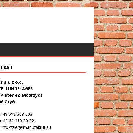
TAKT
s sp. z o.o.
TELLUNGSLAGER
. Plater 42, Modrzyca
06 Otyń
 48 698 368 603
 48 68 410 30 32
info@ziegelmanufaktur.eu