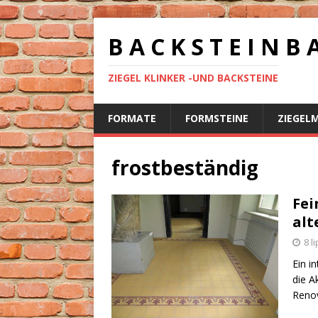
B A C K S T E I N B 
ZIEGEL KLINKER -UND BACKSTEINE
FORMATE
FORMSTEINE
ZIEGEL
frostbeständig
Fei
alt
8 l
Ein i
die A
Renov