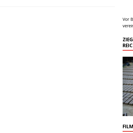
Vor B
verei
ZIE
REI
FIL