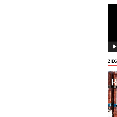
Odtw
video
ZIE