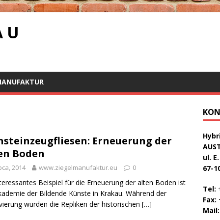
A U
MANUFAKTUR
KON
Hybri
nsteinzeugfliesen: Erneuerung der
AUS
en Boden
ul. E
ipca, 2014
www.ziegelmanufaktur.eu
0
67-1
nteressantes Beispiel für die Erneuerung der alten Boden ist
Tel:
+
kademie der Bildende Künste in Krakau. Während der
Fax:
+
ierung wurden die Repliken der historischen
[…]
Mail: