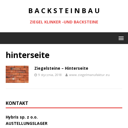
B A C K S T E I N B A U
ZIEGEL KLINKER -UND BACKSTEINE
hinterseite
Ziegelsteine – Hinterseite
9 stycznia, 2018
www.ziegelmanufaktur.eu
KONTAKT
Hybris sp. z o.o.
AUSTELLUNGSLAGER