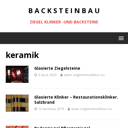
B A C K S T E I N B A U
ZIEGEL KLINKER -UND BACKSTEINE
keramik
Glasierte Ziegelsteine
6 lipca, 2023
www.ziegelmanufaktur.eu
Glasierte Klinker – Restaurationsklinker.
Salzbrand
12 kwietnia, 2019
www.ziegelmanufaktur.eu