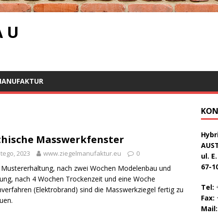
A U
MANUFAKTUR
KON
Hybri
hische Masswerkfenster
AUS
utego, 2023
www.ziegelmanufaktur.eu
0
ul. E
67-1
 Mustererhaltung, nach zwei Wochen Modelenbau und
ung, nach 4 Wochen Trockenzeit und eine Woche
Tel:
+
verfahren (Elektrobrand) sind die Masswerkziegel fertig zu
Fax:
+
uen.
Mail: