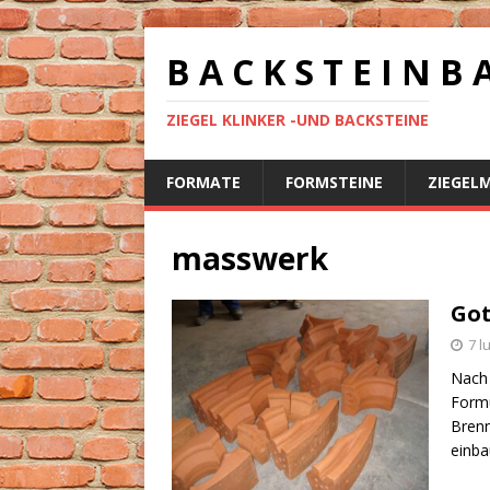
B A C K S T E I N B 
ZIEGEL KLINKER -UND BACKSTEINE
FORMATE
FORMSTEINE
ZIEGEL
masswerk
Got
7 l
Nach
Form
Brenn
einba