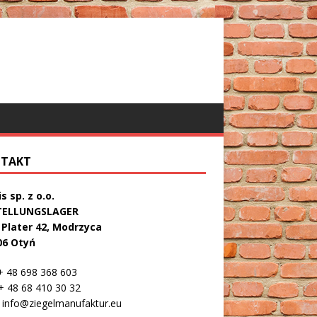
TAKT
s sp. z o.o.
TELLUNGSLAGER
. Plater 42, Modrzyca
06 Otyń
 48 698 368 603
 48 68 410 30 32
info@ziegelmanufaktur.eu