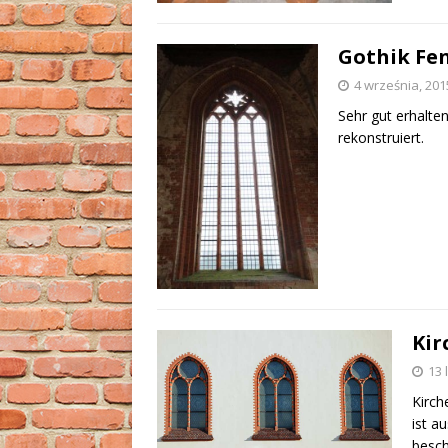
Gothik Fen
4 września, 201
Sehr gut erhalte
rekonstruiert.
Kir
13 
Kirch
ist a
besch