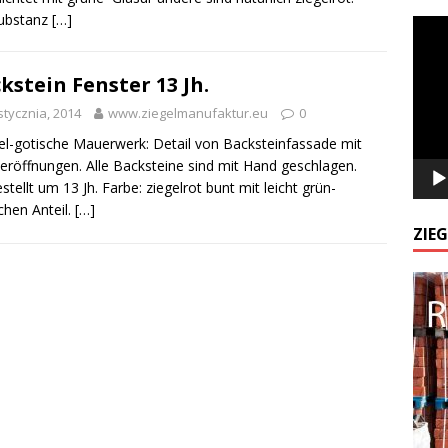
ubstanz
[…]
Odtw
video
kstein Fenster 13 Jh.
stycznia, 2014
www.ziegelmanufaktur.eu
0
l-gotische Mauerwerk: Detail von Backsteinfassade mit
eröffnungen. Alle Backsteine sind mit Hand geschlagen.
stellt um 13 Jh. Farbe: ziegelrot bunt mit leicht grün-
ichen Anteil.
[…]
ZIE