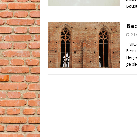
Baus
Bac
21 
Mitte
Fenst
Herge
gelbl