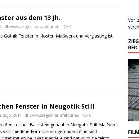
ster aus dem 13 Jh.
Vor B
5
www.ziegelmanufaktur.eu
0
verei
ne Gothik Fenster in Kloster. Maßwerk und Verglasung ist
ZIE
REI
chen Fenster in Neugotik Still
lutego, 2014
www.ziegelmanufaktur.eu
0
en Fenster aus Backstein gebaut in Neugotik Still. Maßwerk
us verschiedene Formsteinen gemauert: eine sind
FIL
ichtet mit grüne Glasur andere sind natürlich ziegelrot.