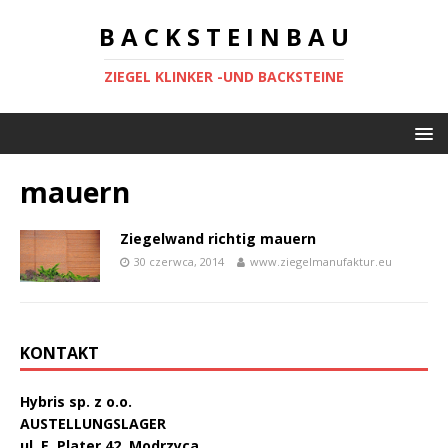
B A C K S T E I N B A U
ZIEGEL KLINKER -UND BACKSTEINE
mauern
Ziegelwand richtig mauern
30 czerwca, 2014
www.ziegelmanufaktur.eu
KONTAKT
Hybris sp. z o.o.
AUSTELLUNGSLAGER
ul. E. Plater 42, Modrzyca