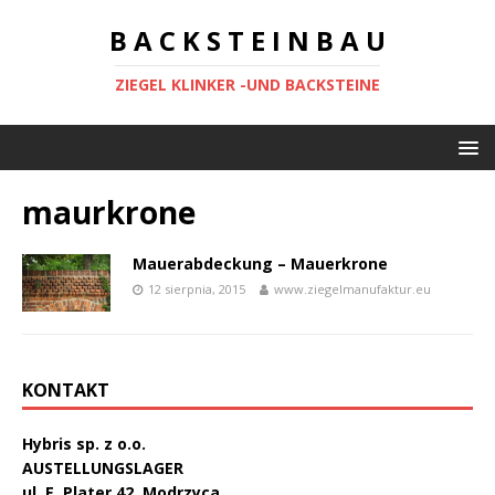
B A C K S T E I N B A U
ZIEGEL KLINKER -UND BACKSTEINE
maurkrone
Mauerabdeckung – Mauerkrone
12 sierpnia, 2015
www.ziegelmanufaktur.eu
KONTAKT
Hybris sp. z o.o.
AUSTELLUNGSLAGER
ul. E. Plater 42, Modrzyca