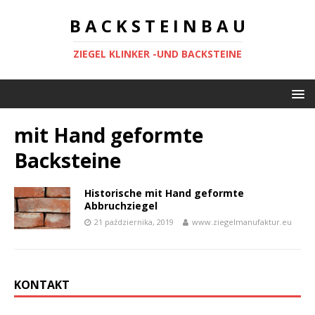
B A C K S T E I N B A U
ZIEGEL KLINKER -UND BACKSTEINE
mit Hand geformte
Backsteine
Historische mit Hand geformte
Abbruchziegel
21 października, 2019
www.ziegelmanufaktur.eu
KONTAKT