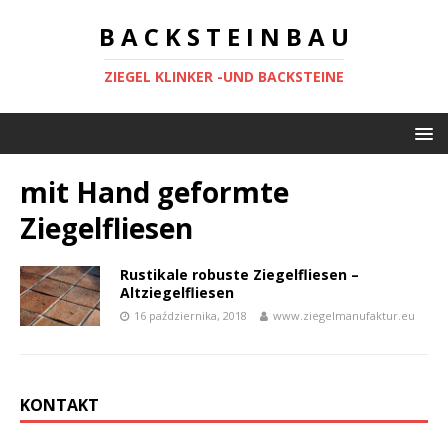
B A C K S T E I N B A U
ZIEGEL KLINKER -UND BACKSTEINE
mit Hand geformte
Ziegelfliesen
Rustikale robuste Ziegelfliesen –
Altziegelfliesen
16 października, 2018
www.ziegelmanufaktur.eu
KONTAKT