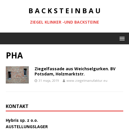
B A C K S T E I N B A U
ZIEGEL KLINKER -UND BACKSTEINE
PHA
Ziegelfassade aus Weichselgurken. BV
Potsdam, Holzmarktstr.
31 maja, 2019
www.ziegelmanufaktur.eu
KONTAKT
Hybris sp. z o.o.
AUSTELLUNGSLAGER