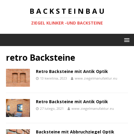
B A C K S T E I N B A U
ZIEGEL KLINKER -UND BACKSTEINE
retro Backsteine
Retro Backsteine mit Antik Optik
13 kwietnia, 2023
www.ziegelmanufaktur.eu
Retro Backsteine mit Antik Optik
27 lutego, 2021
www.ziegelmanufaktur.eu
Backsteine mit Abbruchziegel Optik