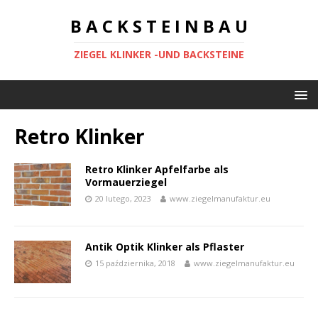
B A C K S T E I N B A U
ZIEGEL KLINKER -UND BACKSTEINE
Retro Klinker
Retro Klinker Apfelfarbe als
Vormauerziegel
20 lutego, 2023
www.ziegelmanufaktur.eu
Antik Optik Klinker als Pflaster
15 października, 2018
www.ziegelmanufaktur.eu