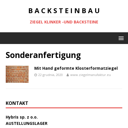
B A C K S T E I N B A U
ZIEGEL KLINKER -UND BACKSTEINE
Sonderanfertigung
Mit Hand geformte Klosterformatziegel
22 grudnia, 2020
www.ziegelmanufaktur.eu
KONTAKT
Hybris sp. z o.o.
AUSTELLUNGSLAGER