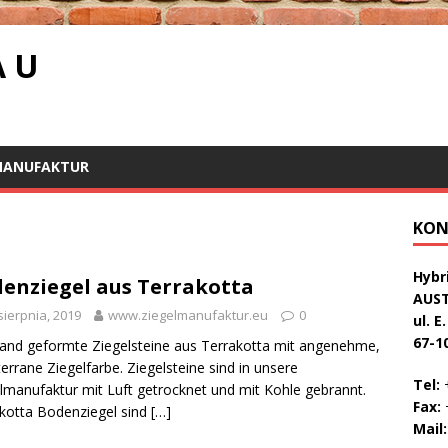
A U
MANUFAKTUR
KON
Hybri
enziegel aus Terrakotta
AUS
sierpnia, 2019
www.ziegelmanufaktur.eu
0
ul. E
67-1
and geformte Ziegelsteine aus Terrakotta mit angenehme,
errane Ziegelfarbe. Ziegelsteine sind in unsere
Tel:
+
lmanufaktur mit Luft getrocknet und mit Kohle gebrannt.
Fax:
+
kotta Bodenziegel sind
[…]
Mail: