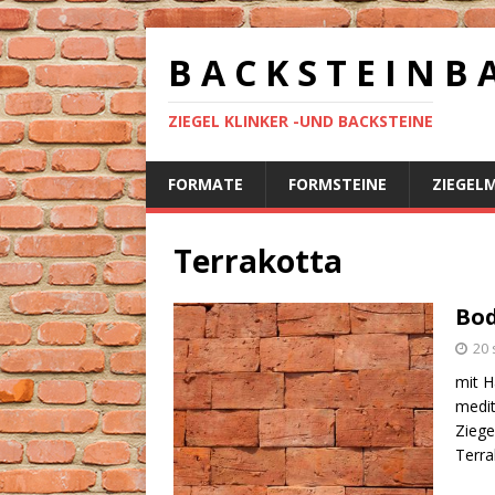
B A C K S T E I N B 
ZIEGEL KLINKER -UND BACKSTEINE
FORMATE
FORMSTEINE
ZIEGEL
Terrakotta
Bod
20 
mit H
medit
Ziege
Terra