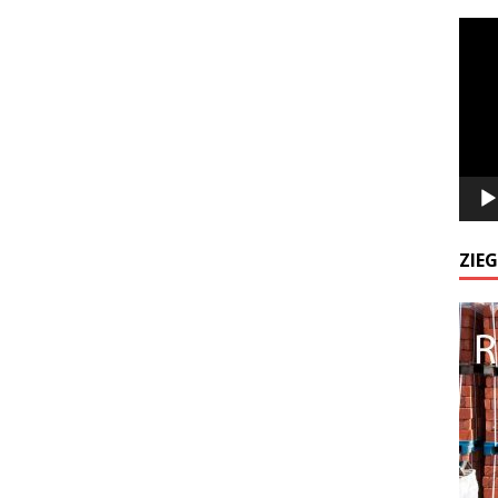
Odtw
video
ZIE