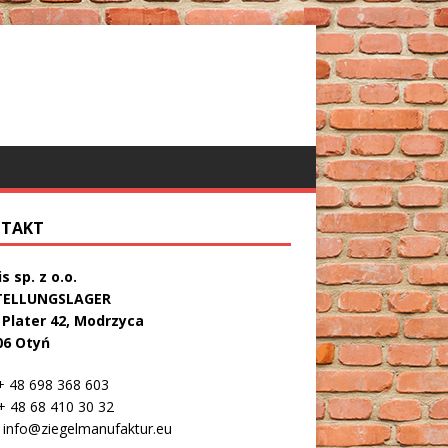
TAKT
s sp. z o.o.
TELLUNGSLAGER
. Plater 42, Modrzyca
06 Otyń
 48 698 368 603
 48 68 410 30 32
info@ziegelmanufaktur.eu