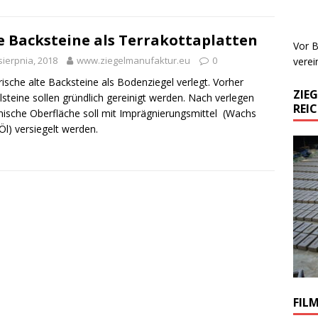
e Backsteine als Terrakottaplatten
Vor B
sierpnia, 2018
www.ziegelmanufaktur.eu
0
verei
rische alte Backsteine als Bodenziegel verlegt. Vorher
ZIE
lsteine sollen gründlich gereinigt werden. Nach verlegen
REI
ische Oberfläche soll mit Imprägnierungsmittel (Wachs
Öl) versiegelt werden.
FIL