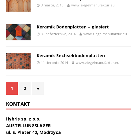
3 marca, 2015
www.ziegelmanufaktur.eu
Keramik Bodenplatten – glasiert
30 października, 2014
www.ziegelmanufaktur.eu
Keramik Sechsekbodenplatten
11 sierpnia, 2014
www.ziegelmanufaktur.eu
1
2
»
KONTAKT
Hybris sp. z o.o.
AUSTELLUNGSLAGER
ul. E. Plater 42, Modrzyca