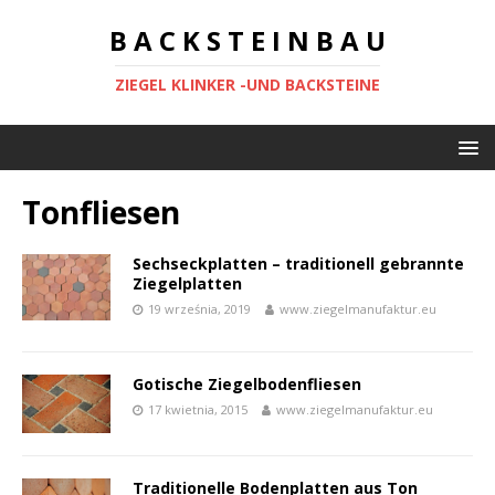
B A C K S T E I N B A U
ZIEGEL KLINKER -UND BACKSTEINE
Tonfliesen
Sechseckplatten – traditionell gebrannte
Ziegelplatten
19 września, 2019
www.ziegelmanufaktur.eu
Gotische Ziegelbodenfliesen
17 kwietnia, 2015
www.ziegelmanufaktur.eu
Traditionelle Bodenplatten aus Ton