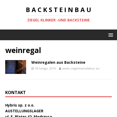
B A C K S T E I N B A U
ZIEGEL KLINKER -UND BACKSTEINE
weinregal
Weinregalen aus Backsteine
18 lutego, 2014
www.ziegelmanufaktur.eu
KONTAKT
Hybris sp. z o.o.
AUSTELLUNGSLAGER
ul. E. Plater 42, Modrzyca