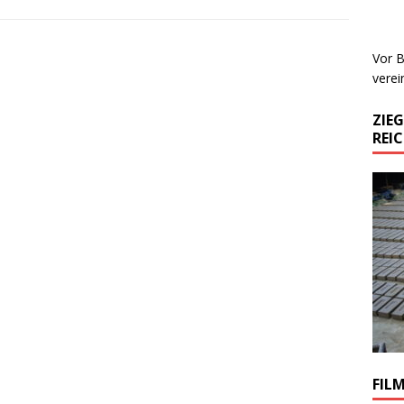
Vor B
verei
ZIE
REI
FIL