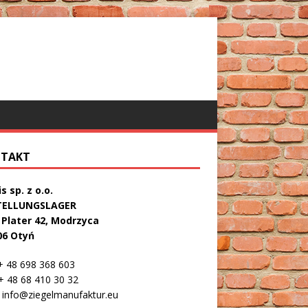
TAKT
s sp. z o.o.
TELLUNGSLAGER
. Plater 42, Modrzyca
06 Otyń
 48 698 368 603
 48 68 410 30 32
info@ziegelmanufaktur.eu