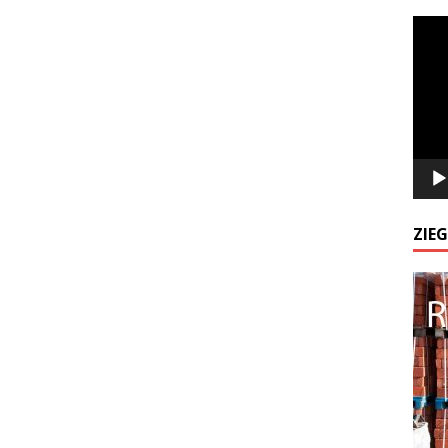
Odtw
video
ZIE