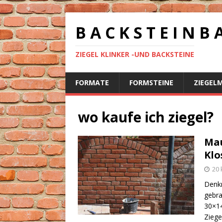
B A C K S T E I N B 
ZIEGEL KLINKER -UND BACKSTEINE
FORMATE
FORMSTEINE
ZIEGEL
wo kaufe ich ziegel?
Mau
Klo
20 
Denkm
gebra
30×14
Ziege