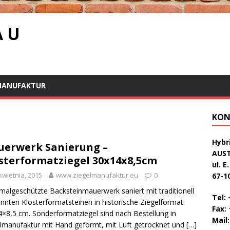
A U
MANUFAKTUR
KON
Hybri
erwerk Sanierung –
AUS
sterformatziegel 30x14x8,5cm
ul. E
kwietnia, 2015
www.ziegelmanufaktur.eu
0
67-1
algeschützte Backsteinmauerwerk saniert mit traditionell
Tel:
+
nnten Klosterformatsteinen in historische Ziegelformat:
Fax:
+
×8,5 cm. Sonderformatziegel sind nach Bestellung in
Mail:
lmanufaktur mit Hand geformt, mit Luft getrocknet und
[…]