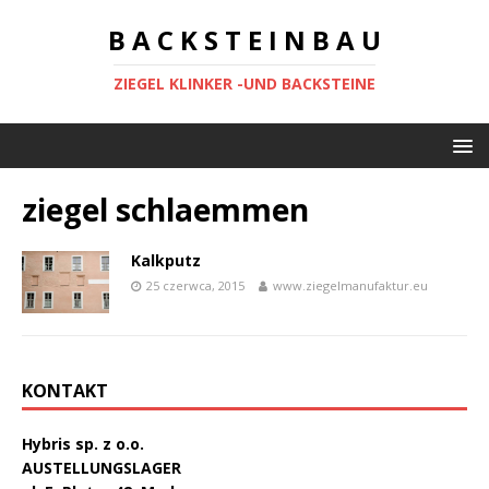
B A C K S T E I N B A U
ZIEGEL KLINKER -UND BACKSTEINE
ziegel schlaemmen
Kalkputz
25 czerwca, 2015
www.ziegelmanufaktur.eu
KONTAKT
Hybris sp. z o.o.
AUSTELLUNGSLAGER