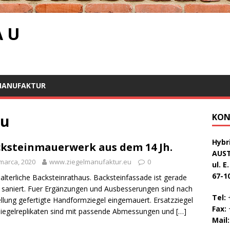
A U
MANUFAKTUR
eu
KON
Hybri
ksteinmauerwerk aus dem 14 Jh.
AUS
marca, 2020
www.ziegelmanufaktur.eu
0
ul. E
67-1
lalterliche Backsteinrathaus. Backsteinfassade ist gerade
h saniert. Fuer Ergänzungen und Ausbesserungen sind nach
Tel:
+
llung gefertigte Handformziegel eingemauert. Ersatzziegel
Fax:
+
iegelreplikaten sind mit passende Abmessungen und
[…]
Mail: