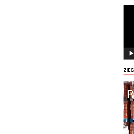
Odtw
video
ZIE