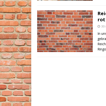
Rei
rot
30 
In un
gebra
Reich
Ringo