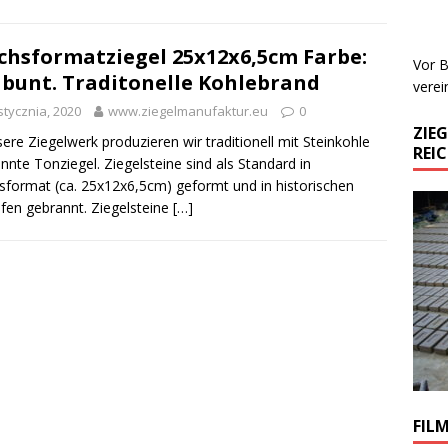
chsformatziegel 25x12x6,5cm Farbe:
Vor B
 bunt. Traditonelle Kohlebrand
verei
stycznia, 2020
www.ziegelmanufaktur.eu
0
ZIE
sere Ziegelwerk produzieren wir traditionell mit Steinkohle
REI
nnte Tonziegel. Ziegelsteine sind als Standard in
sformat (ca. 25x12x6,5cm) geformt und in historischen
fen gebrannt. Ziegelsteine
[…]
FIL