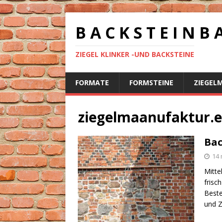
B A C K S T E I N B 
ZIEGEL KLINKER -UND BACKSTEINE
FORMATE
FORMSTEINE
ZIEGEL
ziegelmaanufaktur.
Bac
14 
Mitte
frisc
Beste
und Z