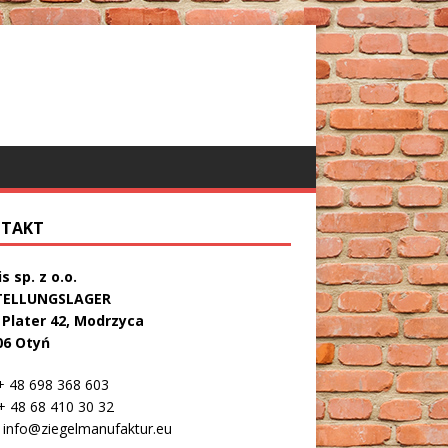
TAKT
s sp. z o.o.
TELLUNGSLAGER
. Plater 42, Modrzyca
06 Otyń
 48 698 368 603
 48 68 410 30 32
info@ziegelmanufaktur.eu