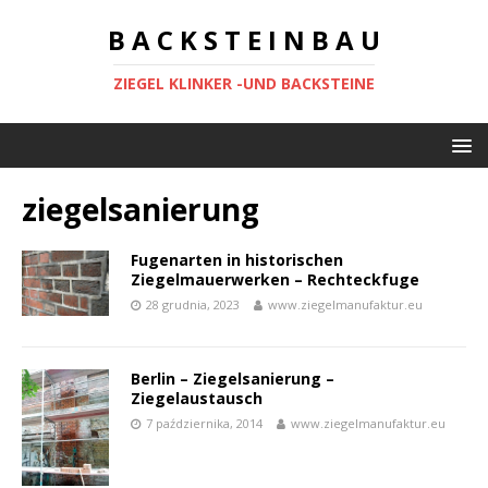
B A C K S T E I N B A U
ZIEGEL KLINKER -UND BACKSTEINE
ziegelsanierung
Fugenarten in historischen
Ziegelmauerwerken – Rechteckfuge
28 grudnia, 2023
www.ziegelmanufaktur.eu
Berlin – Ziegelsanierung –
Ziegelaustausch
7 października, 2014
www.ziegelmanufaktur.eu