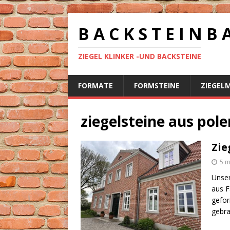
B A C K S T E I N B 
ZIEGEL KLINKER -UND BACKSTEINE
FORMATE
FORMSTEINE
ZIEGEL
ziegelsteine aus pole
Zie
5 m
Unser
aus F
gefor
gebr