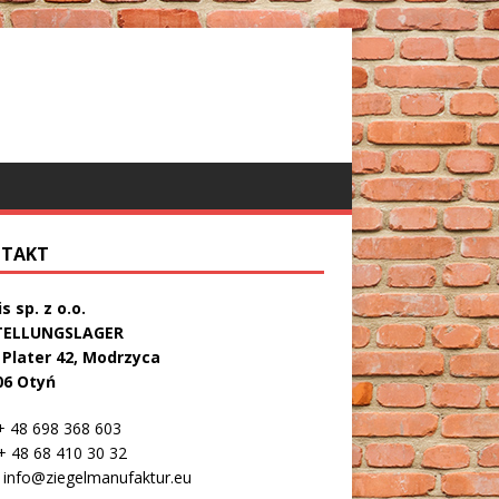
TAKT
s sp. z o.o.
TELLUNGSLAGER
. Plater 42, Modrzyca
06 Otyń
 48 698 368 603
 48 68 410 30 32
info@ziegelmanufaktur.eu