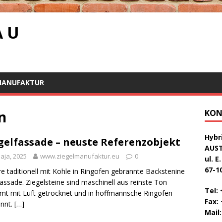
A U
MANUFAKTUR
n
KON
Hybri
gelfassade – neuste Referenzobjekt
AUS
aja, 2025
www.ziegelmanufaktur.eu
0
ul. E
67-1
e taditionell mit Kohle in Ringofen gebrannte Backstenine
assade. Ziegelsteine sind maschinell aus reinste Ton
Tel:
+
mt mit Luft getrocknet und in hoffmannsche Ringofen
Fax:
+
annt.
[…]
Mail: