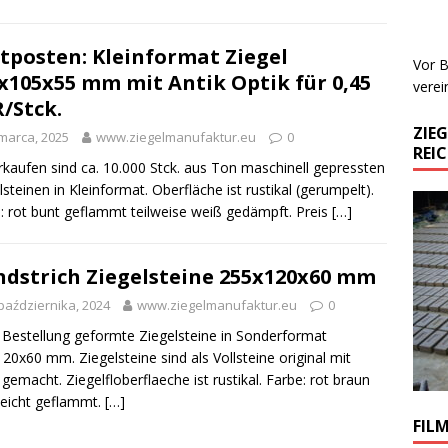
tposten: Kleinformat Ziegel
Vor B
x105x55 mm mit Antik Optik für 0,45
verei
/Stck.
ZIE
marca, 2025
www.ziegelmanufaktur.eu
0
REI
rkaufen sind ca. 10.000 Stck. aus Ton maschinell gepressten
lsteinen in Kleinformat. Oberfläche ist rustikal (gerumpelt).
: rot bunt geflammt teilweise weiß gedämpft. Preis
[…]
dstrich Ziegelsteine 255x120x60 mm
października, 2024
www.ziegelmanufaktur.eu
0
Bestellung geformte Ziegelsteine in Sonderformat
20x60 mm. Ziegelsteine sind als Vollsteine original mit
gemacht. Ziegelfloberflaeche ist rustikal. Farbe: rot braun
leicht geflammt.
[…]
FIL