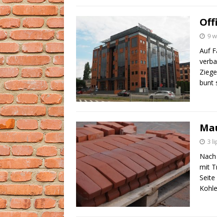
Of
9 w
Auf F
verba
Ziege
bunt 
Mau
3 l
Nach 
mit T
Seite
Kohle