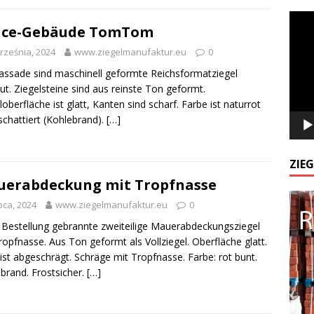
Odtw
fice-Gebäude TomTom
video
rześnia, 2024
www.ziegelmanufaktur.eu
0
assade sind maschinell geformte Reichsformatziegel
ut. Ziegelsteine sind aus reinste Ton geformt.
loberfläche ist glatt, Kanten sind scharf. Farbe ist naturrot
schattiert (Kohlebrand).
[…]
ZIE
erabdeckung mit Tropfnasse
ipca, 2024
www.ziegelmanufaktur.eu
0
Bestellung gebrannte zweiteilige Mauerabdeckungsziegel
ropfnasse. Aus Ton geformt als Vollziegel. Oberfläche glatt.
 ist abgeschrägt. Schräge mit Tropfnasse. Farbe: rot bunt.
brand. Frostsicher.
[…]