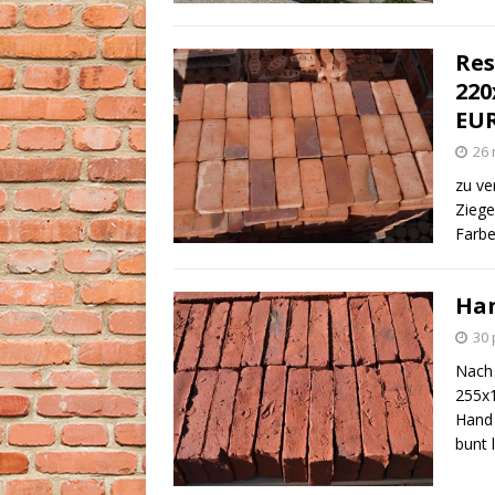
Res
220
EUR
26 
zu ve
Ziege
Farbe
Han
30 
Nach 
255x1
Hand 
bunt 