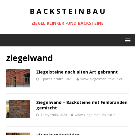
B A C K S T E I N B A U
ZIEGEL KLINKER -UND BACKSTEINE
ziegelwand
Ziegelsteine nach alten Art gebrannt
5 października, 2023
www.ziegelmanufaktur.eu
Ziegelwand – Backsteine mit Fehlbränden
gemischt
31 stycznia, 2020
www.ziegelmanufaktur.eu