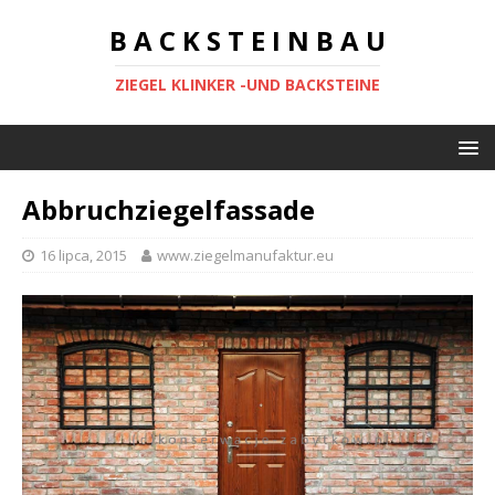
B A C K S T E I N B A U
ZIEGEL KLINKER -UND BACKSTEINE
Abbruchziegelfassade
16 lipca, 2015
www.ziegelmanufaktur.eu