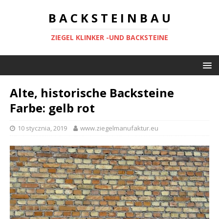
B A C K S T E I N B A U
ZIEGEL KLINKER -UND BACKSTEINE
Alte, historische Backsteine
Farbe: gelb rot
10 stycznia, 2019
www.ziegelmanufaktur.eu