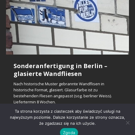
Glasierte Fensterbankziegel –
Glasierte Fensterbankziegel: alt
Alte Glasur auf dem Sockel
Glasierte Zierfliesen
Denkmalgeschützte
Klinkerfliesen Spaltfliesen
Preis 1,20 EUR/Stck
und neu
Klinkerfassade nach Sanierung
Ziegelfliesen Salzbrand
Glasierte Wandfliesen in Ombre
Historische Formziegel aus dem 19 Jh. in Sockel die noch
Was bekommen Sie wenn Sie sich entschieden bei uns mit
aus Restposten zu verkaufen bieten wie maschinell
Sonderanfertigung in Berlin –
Glasierte Ersatzziegel sind individuell nach historische
Sanierungsarbeiten an
Neue städtischen
zusaetzlich glasiert sind. Im Vergleich neue,
Hand geformte, individuell gefertigte Keramikfliesen zu
Farben
Das neugotische, denkmalgeschützte Gebäude aus dem
Wir produzieren auf Bestellung glasierte Klinkerfliesen, die
geformte Fensterbankziegel mit Glasierte Oberfläche
Muster gebrannt. Glasurfarbe, Ziegelabmessungen und
glasierte Wandfliesen
nachgebrennte und eingebaute Formziegel. Glasierte
bestellen?
Justizgebäude: braun glasierte
Toilettengebäudes – nach alten
19. Jahrhundert, erbaut aus Klinkerziegeln, hat kürzlich
mit einer historischen Art von Salzglasur glasiert sind. Die
(Flaschen Glasur dunkel grün) an. Format: 180x110x25 mm
Ziegelform sind zu den original Ziegel soweit wie moeglich
baukeramik fuer Sanierungszwecken ist
[…]
Willkommen in unserer exklusiven Kollektion
eine sorgfältige Renovierung durchlaufen. Die
Fliesen werden in einem Kohleofen gebrannt. Die
– Preis 1,20 EUR/Stck. Netto
[…]
Formziegel
architektonischen Plänen
angepasst.
Nach historische Muster gebrannte Wandflisen in
handgefertigter Ombre-Glasuren! Jede Fliese wird
Renovierung umfaßte eine umfassende Reinigung der
Salzglasur ist
[…]
historische Format, glasiert. Glasurfarbe ist zu
sorgfältig nach Ihren individuellen Vorgaben hergestellt
Ziegelsteine,
[…]
Braun glasierte Formziegel, gebrannt nach historische
Das neu errichtete städtische Toilettengebäude ist ein
bestehenden Fliesen angepasst (sog. berliner Weiss).
und garantiert ein einzigartiges Meisterwerk für Ihr
Mustersteine – Form, Abmessungen und Glasur Farbe ist
hervorragendes Beispiel für die Wiederbelebung alter
Liefertermin 8 Wochen.
Zuhause oder
[…]
soweit wie möglich zu originalen Formziegel angepasst.
architektonischer Pläne. Es wurde sorgfältig aus roten
Glasur ist zweifach gebrannt
Ziegeln erbaut, die einen klassischen
[…]
[…]
Ta strona korzysta z ciasteczek aby świadczyć usługi na
najwyższym poziomie. Dalsze korzystanie ze strony oznacza,
że zgadzasz się na ich użycie.
Zgoda