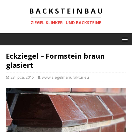
B A C K S T E I N B A U
ZIEGEL KLINKER -UND BACKSTEINE
Eckziegel – Formstein braun
glasiert
23 lipca, 2015
www.ziegelmanufaktur.eu