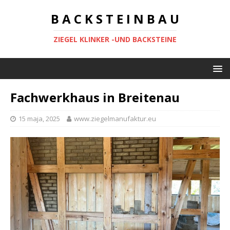
B A C K S T E I N B A U
ZIEGEL KLINKER -UND BACKSTEINE
Fachwerkhaus in Breitenau
15 maja, 2025
www.ziegelmanufaktur.eu