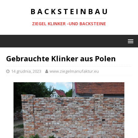
B A C K S T E I N B A U
ZIEGEL KLINKER -UND BACKSTEINE
Gebrauchte Klinker aus Polen
14 grudnia, 2023
www.ziegelmanufaktur.eu