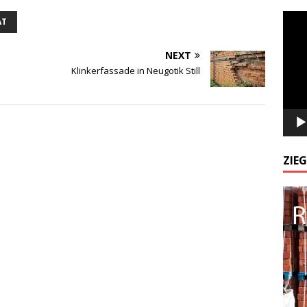
Odtw
AT
video
NEXT
Klinkerfassade in Neugotik Still
ZIE