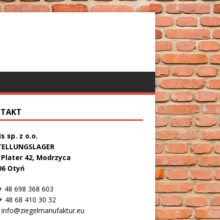
TAKT
s sp. z o.o.
TELLUNGSLAGER
. Plater 42, Modrzyca
06 Otyń
 48 698 368 603
 48 68 410 30 32
info@ziegelmanufaktur.eu