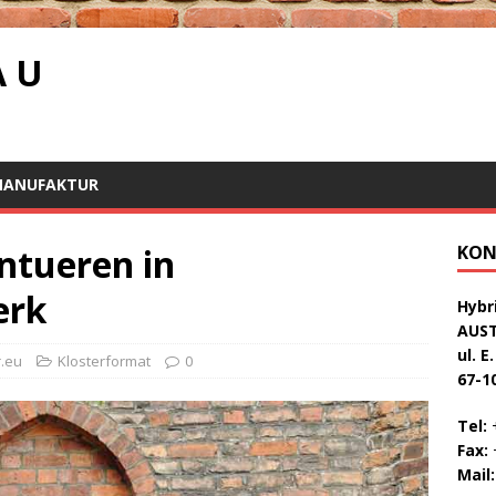
A U
MANUFAKTUR
ntueren in
KON
erk
Hybri
AUS
ul. E
.eu
Klosterformat
0
67-1
Tel:
+
Fax:
+
Mail: