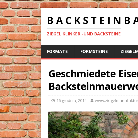
B A C K S T E I N B 
ZIEGEL KLINKER -UND BACKSTEINE
FORMATE
FORMSTEINE
ZIEGEL
Geschmiedete Eise
Backsteinmauerw
16 grudnia, 2014
www.ziegelmanufaktur