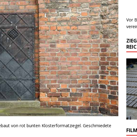
Vor B
verei
ZIE
REI
gebaut von rot bunten Klosterformatziegel. Geschmiedete
FIL