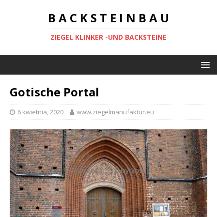
B A C K S T E I N B A U
ZIEGEL KLINKER -UND BACKSTEINE
Gotische Portal
6 kwietnia, 2020
www.ziegelmanufaktur.eu