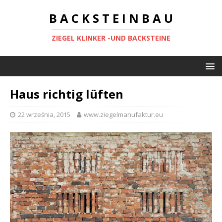
B A C K S T E I N B A U
ZIEGEL KLINKER -UND BACKSTEINE
Haus richtig lüften
22 września, 2015
www.ziegelmanufaktur.eu