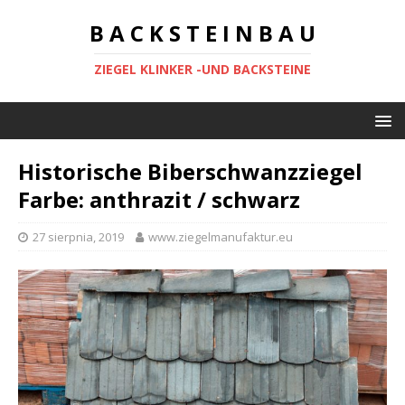
B A C K S T E I N B A U
ZIEGEL KLINKER -UND BACKSTEINE
Historische Biberschwanzziegel
Farbe: anthrazit / schwarz
27 sierpnia, 2019
www.ziegelmanufaktur.eu