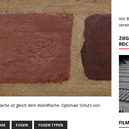
Vor B
verei
ZIE
REI
fläche ist gleich dem Wandfläche. Optimale Schutz von
FIL
UGE
FUGEN
FUGEN TYPEN