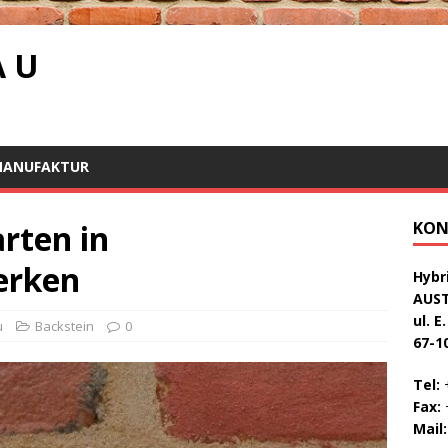
A U
MANUFAKTUR
rten in
KON
erken
Hybri
AUS
ul. E
u
Backstein
0
67-1
Tel:
+
Fax:
+
Mail: