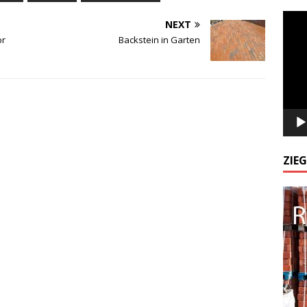
Odtw
NEXT
video
or
Backstein in Garten
ZIE