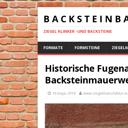
B A C K S T E I N B 
ZIEGEL KLINKER -UND BACKSTEINE
FORMATE
FORMSTEINE
ZIEGEL
Historische Fugena
Backsteinmauerw
16 maja, 2019
www.ziegelmanufaktur.e