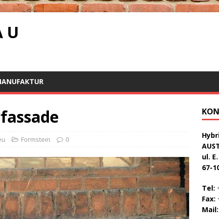
A U
MANUFAKTUR
rfassade
KON
Hybri
eu
Formstein
0
AUS
ul. E
67-1
Tel:
+
Fax:
+
Mail: