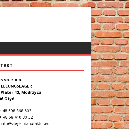
TAKT
s sp. z o.o.
TELLUNGSLAGER
. Plater 42, Modrzyca
06 Otyń
 48 698 368 603
 48 68 410 30 32
info@ziegelmanufaktur.eu