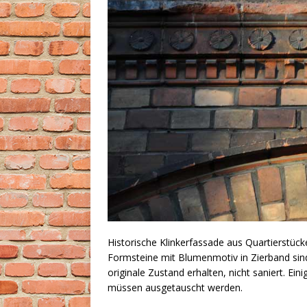
Historische Klinkerfassade aus Quartierstücke
Formsteine mit Blumenmotiv in Zierband sind
originale Zustand erhalten, nicht saniert. Ei
müssen ausgetauscht werden.