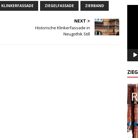
KLINKERFASSADE
ZIEGELFASSADE
ZIERBAND
Odtw
video
NEXT
Historische Klinkerfassade in
Neugothik Still
ZIE