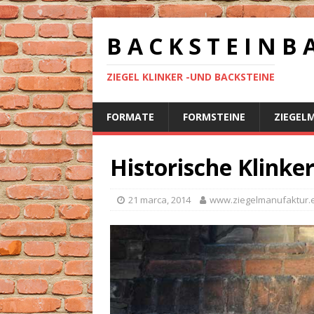
B A C K S T E I N B 
ZIEGEL KLINKER -UND BACKSTEINE
FORMATE
FORMSTEINE
ZIEGEL
Historische Klinke
21 marca, 2014
www.ziegelmanufaktur.