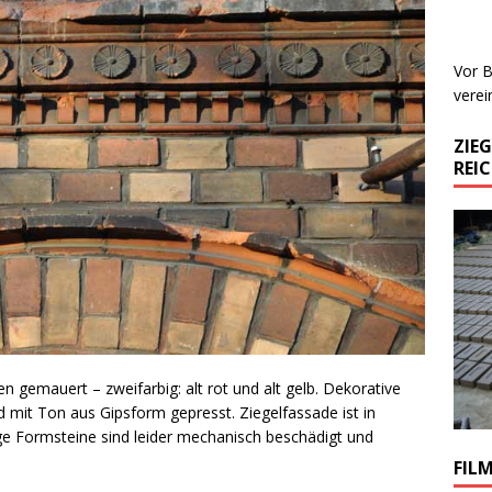
Vor B
verei
ZIE
REI
n gemauert – zweifarbig: alt rot und alt gelb. Dekorative
 mit Ton aus Gipsform gepresst. Ziegelfassade ist in
nige Formsteine sind leider mechanisch beschädigt und
FIL