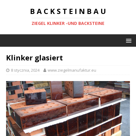
B A C K S T E I N B A U
ZIEGEL KLINKER -UND BACKSTEINE
Klinker glasiert
8 stycznia, 2024
www.ziegelmanufaktur.eu