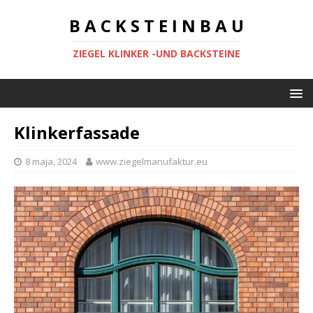
B A C K S T E I N B A U
ZIEGEL KLINKER -UND BACKSTEINE
Klinkerfassade
8 maja, 2024
www.ziegelmanufaktur.eu