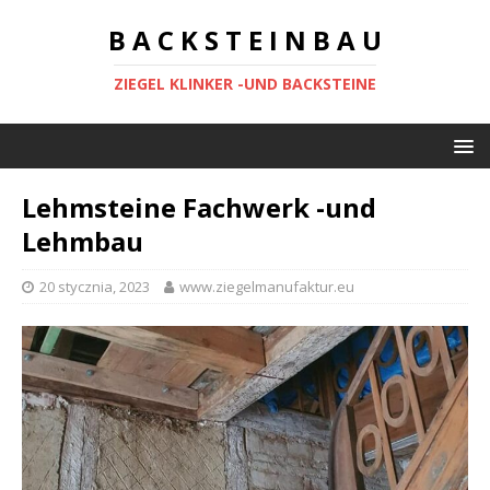
B A C K S T E I N B A U
ZIEGEL KLINKER -UND BACKSTEINE
Lehmsteine Fachwerk -und
Lehmbau
20 stycznia, 2023
www.ziegelmanufaktur.eu